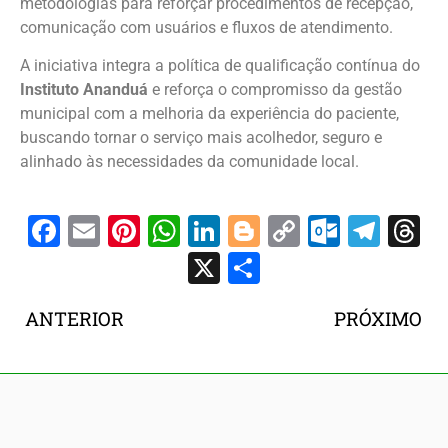
metodologias para reforçar procedimentos de recepção,
comunicação com usuários e fluxos de atendimento.
A iniciativa integra a política de qualificação contínua do
Instituto Ananduá
e reforça o compromisso da gestão
municipal com a melhoria da experiência do paciente,
buscando tornar o serviço mais acolhedor, seguro e
alinhado às necessidades da comunidade local.
Facebook
Email
Pinterest
WhatsApp
LinkedIn
Blogger
Copy
Outloo
Tele
T
Link
X
Share
ANTERIOR
PRÓXIMO