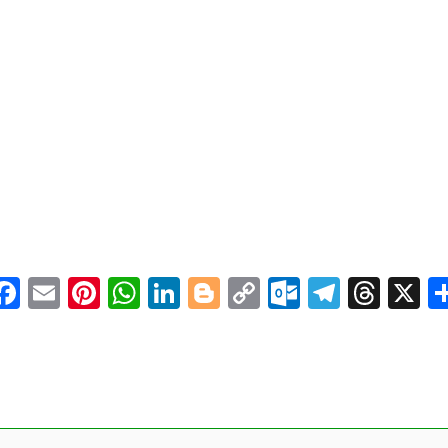
Facebook
Email
Pinterest
WhatsApp
LinkedIn
Blogger
Copy
Outlook.
Telegr
Thre
X
Link