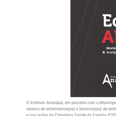
O Instituto Ananduá, em parceria com o Municípi
reserva de enfermeiros(as) e técnicos(as) de e
e nas ações da Estratégia Saúde da Família (ESF