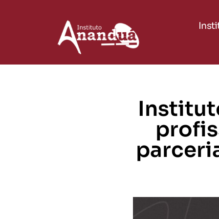
Inst
Institu
profi
parceri