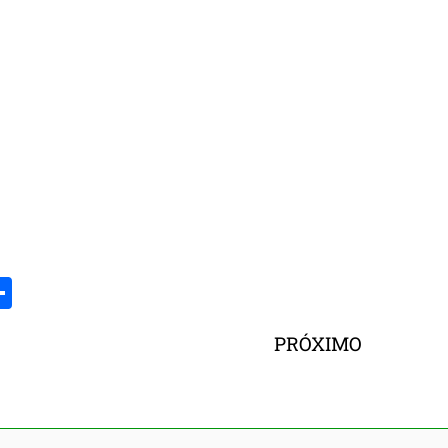
com
am
ads
Share
PRÓXIMO