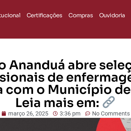
itucional
Certificações
Compras
Ouvidoria
to Ananduá abre sele
ssionais de enferma
a com o Município de
Leia mais em:
março 26, 2025
3:36 pm
No Comments