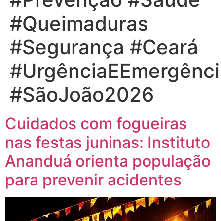
#Queimaduras
#Segurança #Ceará
#UrgênciaEEmergênci
#SãoJoão2026
Cuidados com fogueiras
nas festas juninas: Instituto
Ananduá orienta população
para prevenir acidentes